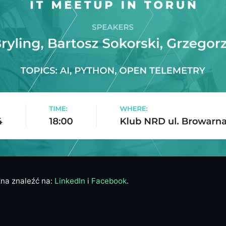
żna znaleźć na:
LinkedIn
i
Facebook
.