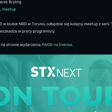
arek Bryling
,
meetup
0 w klubie
NRD
w Toruniu odbędzie się kolejny meetup z serii “
eszkadza w pracy programisty.
 na stronie wydarzenia
PAIDA
na Evenea
.