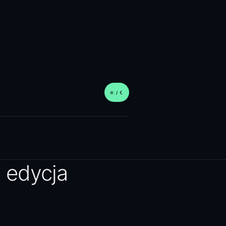
☀︎ / ☾
 edycja