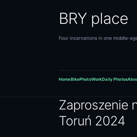
BRY place
Four incarnations in one middle-age
Home
Bike
Photo
Work
Daily Photos
Abo
Zaproszenie 
Toruń 2024