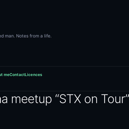
d man. Notes from a life.
ut me
Contact
Licences
na meetup “
STX
on Tour”